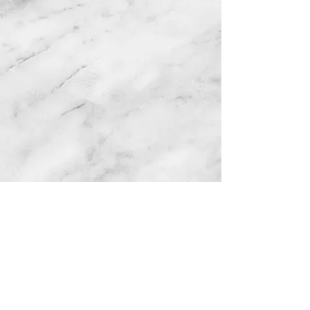
ADRESSE
62 avenue de la Grande Armée
75017 Paris, France
Tel:
01 40 55 00 75