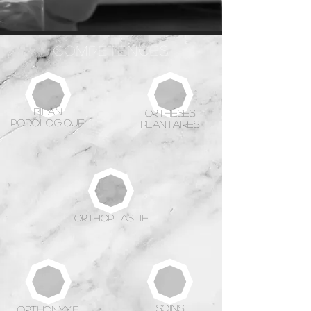
Compétences
bilan
Orthèses
podologique
plantaires
orthoplastie
SOINs
orthonyxie